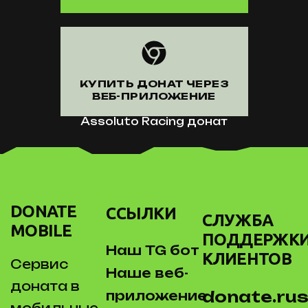
КУПИТЬ ДОНАТ ЧЕРЕЗ
ВЕБ-ПРИЛОЖЕНИЕ
Assoluto Racing донат
DONATE
ССЫЛКИ
СЛУЖБА
MOBILE
ПОДДЕРЖК
Наш TG бот
КЛИЕНТОВ
Сервис
Наше веб-
доната в
donate.rus
приложение
мобильные