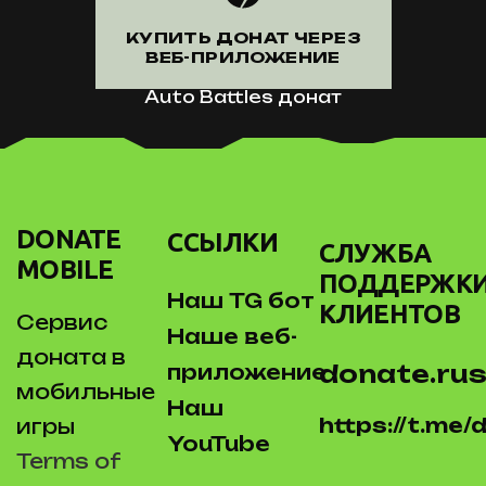
КУПИТЬ ДОНАТ ЧЕРЕЗ
ВЕБ-ПРИЛОЖЕНИЕ
Auto Battles донат
DONATE
ССЫЛКИ
СЛУЖБА
MOBILE
ПОДДЕРЖК
Наш TG бот
КЛИЕНТОВ
Сервис
Наше веб-
доната в
donate.rus
приложение
мобильные
Наш
https://t.me
игры
YouTube
Terms of