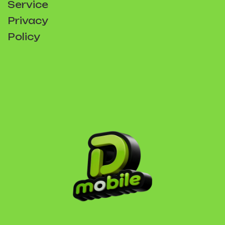
Service
Privacy
Policy