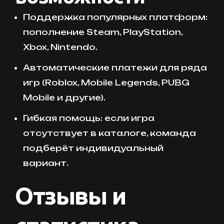
Поддержка популярных платформ:
пополнение Steam, PlayStation,
Xbox, Nintendo.
Автоматические платежи для ряда
игр (Roblox, Mobile Legends, PUBG
Mobile и другие).
Гибкая помощь: если игра
отсутствует в каталоге, команда
подберёт индивидуальный
вариант.
Отзывы и