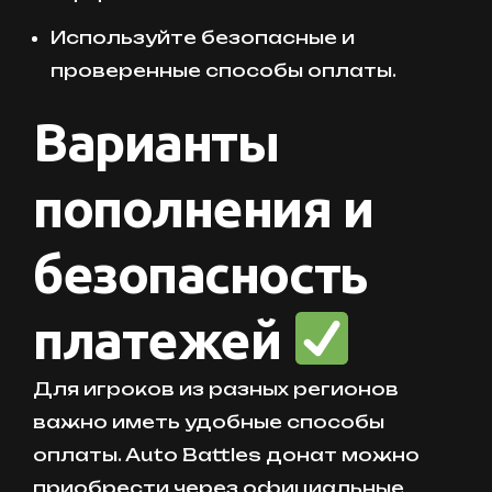
Используйте безопасные и
проверенные способы оплаты.
Варианты
пополнения и
безопасность
платежей
Для игроков из разных регионов
важно иметь удобные способы
оплаты. Auto Battles донат можно
приобрести через официальные