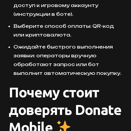
доступ к игровому аккаунту
(инструкции в боте).
Выберите способ оплаты: QR-код
или криптовалюта.
Ожидайте быстрого выполнения
заявки: операторы вручную
обработают запрос или бот
выполнит автоматическую покупку.
Почему стоит
доверять Donate
Mobile