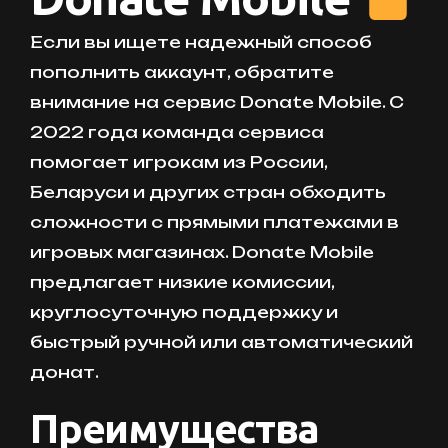
Если вы ищете надежный способ
пополнить аккаунт, обратите
внимание на сервис Donate Mobile. С
2022 года команда сервиса
помогает игрокам из России,
Беларуси и других стран обходить
сложности с прямыми платежами в
игровых магазинах. Donate Mobile
предлагает низкие комиссии,
круглосуточную поддержку и
быстрый ручной или автоматический
донат.
Преимущества