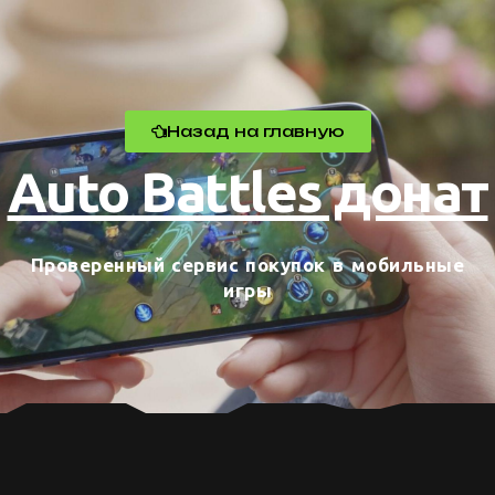
Назад на главную
Auto Battles донат
Проверенный сервис покупок в мобильные
игры