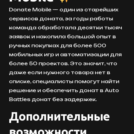
Donate Mobile — один из старейших
сервисов доната, за годы работы
команда обработала десятки тысяч
заявок и накопила большой опыт в
ручных покупках для более 500
мобильных игр и автоматизации для
более 50 проектов. Это значит, что
даже если нужного товара нет в
списке, специалисты помогут найти
решение и обеспечить донат в Auto
Battles донат без задержек.
Дополнительные
возможности