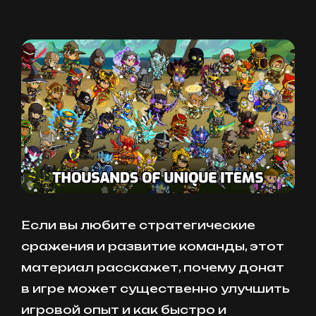
Если вы любите стратегические
сражения и развитие команды, этот
материал расскажет, почему донат
в игре может существенно улучшить
игровой опыт и как быстро и