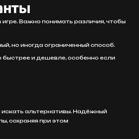
ианты
 игре. Важно понимать различия, чтобы
ный, но иногда ограниченный способ.
 быстрее и дешевле, особенно если
 искать альтернативы. Надёжный
ы, сохраняя при этом