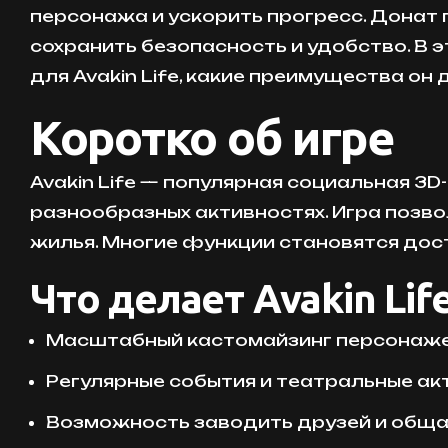
персонажа и ускорить прогресс. Донат
сохранить безопасность и удобство. В 
для Avakin Life, какие преимущества он
Коротко об игре
Avakin Life — популярная социальная 3D
разнообразных активностях. Игра позво
жилья. Многие функции становятся дос
Что делает Avakin Lif
Масштабный кастомайзинг персонаже
Регулярные события и театральные а
Возможность заводить друзей и обща