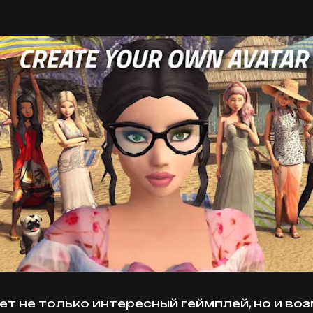
ет не только интересный геймплей, но и в