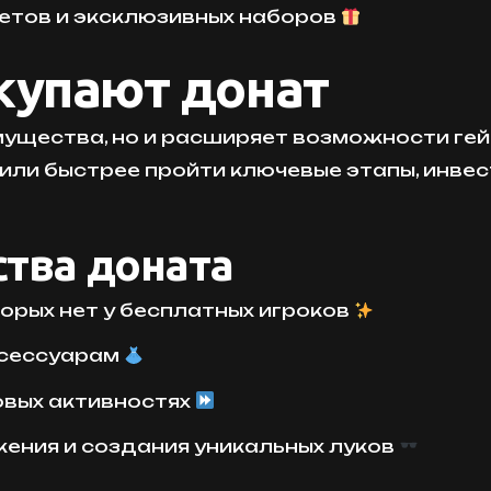
етов и эксклюзивных наборов
купают донат
ущества, но и расширяет возможности гей
или быстрее пройти ключевые этапы, инвес
тва доната
орых нет у бесплатных игроков
ксессуарам
овых активностях
ния и создания уникальных луков