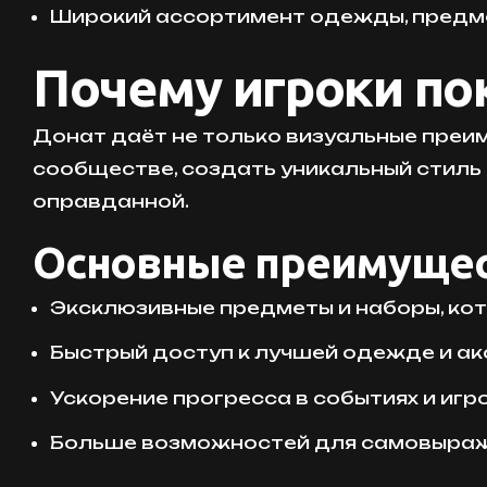
Широкий ассортимент одежды, предм
Почему игроки по
Донат даёт не только визуальные преим
сообществе, создать уникальный стиль 
оправданной.
Основные преимущес
Эксклюзивные предметы и наборы, кот
Быстрый доступ к лучшей одежде и а
Ускорение прогресса в событиях и игр
Больше возможностей для самовыраже