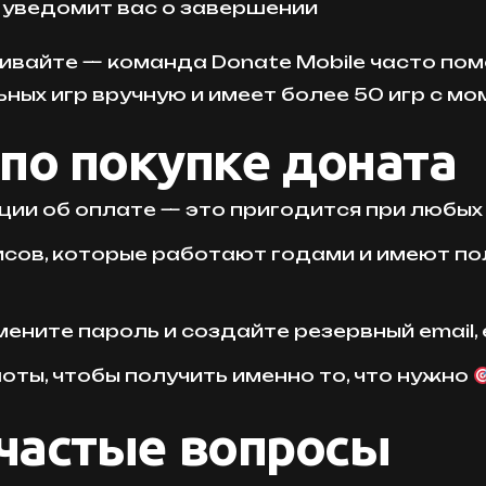
 уведомит вас о завершении
живайте — команда Donate Mobile часто пом
ых игр вручную и имеет более 50 игр с мо
по покупке доната
нции об оплате — это пригодится при любы
исов, которые работают годами и имеют п
ените пароль и создайте резервный email,
оты, чтобы получить именно то, что нужно
: частые вопросы