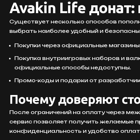
Avakin Life донат
Существует несколько способов пополни
выбрать наиболее удобный и безопасны
Покупки через официальные магазины (
Покупка внутриигровых наборов и вал
официальные способы недоступны.
Промо-коды и подарки от разработчико
Почему доверяют ст
После ограничений на оплату через ме
сервис позволяет получить желаемые п
конфиденциальность и удобство оплат