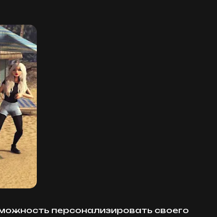
озможность персонализировать своего