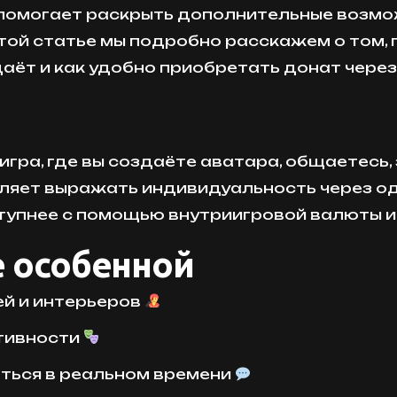
 помогает раскрыть дополнительные возмо
этой статье мы подробно расскажем о том,
 даёт и как удобно приобретать донат через
-игра, где вы создаёте аватара, общаетесь,
ляет выражать индивидуальность через од
тупнее с помощью внутриигровой валюты и
e особенной
й и интерьеров
ктивности
ться в реальном времени