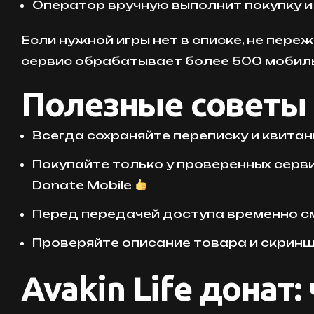
Оператор вручную выполнит покупку и
Если нужной игры нет в списке, не пере
сервис обрабатывает более 500 мобильн
Полезные советы 
Всегда сохраняйте переписку и квита
Покупайте только у проверенных серв
Donate Mobile
Перед передачей доступа временно см
Проверяйте описание товара и скринш
Avakin Life донат