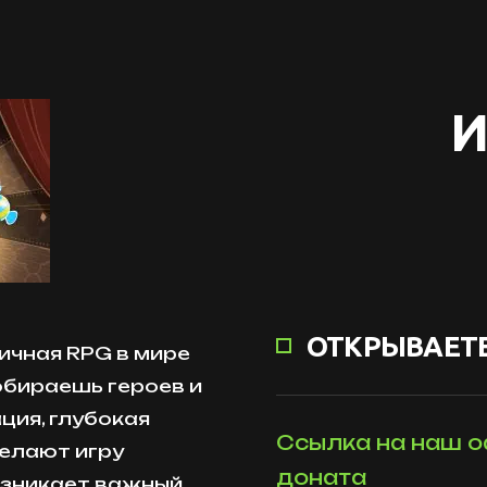
И
ОТКРЫВАЕТЕ
мичная RPG в мире
обираешь героев и
ция, глубокая
Ссылка на наш о
делают игру
доната
озникает важный