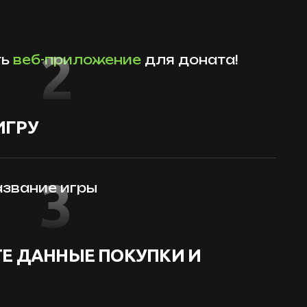
2
ть
веб-приложение
для доната!
ИГРУ
3
звание игры
Е ДАННЫЕ ПОКУПКИ И