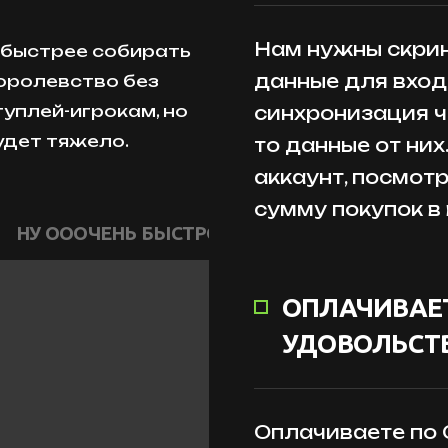
Нам нужны скрин
б быстрее собирать
данные для входа
королевство без
уплей-игрокам, но
синхронизация ч
удет тяжело.
то данные от них
аккаунт, посмот
сумму покупок в
НУ ОООЧЕНЬ БЫСТРО
ОПЛАЧИВАЕТ
УДОВОЛЬСТВ
Оплачиваете по