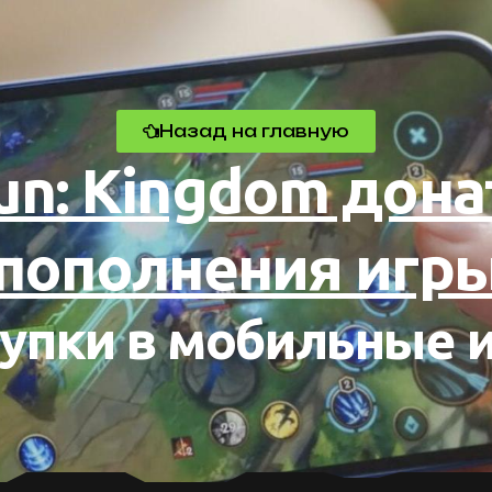
Назад на главную
un: Kingdom дона
пополнения игр
упки в мобильные 