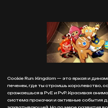
Cookie Run: Kingdom — это яркая и дина
печенек, где ты строишь королевство, с
сражаешься в PvE и PvP. Красивая анима
система прокачки и активные события 
захватывающей. Но по мере развития в