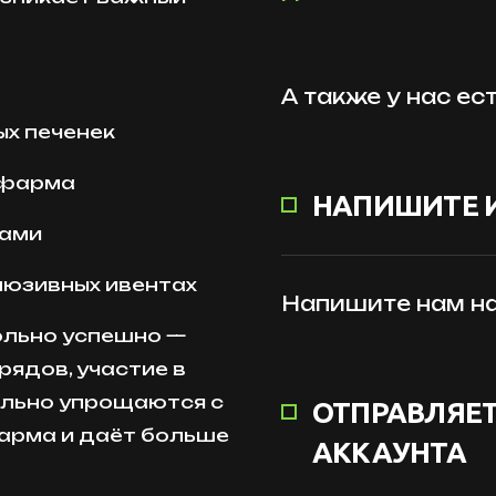
А также у нас ес
ых печенек
 фарма
НАПИШИТЕ 
дами
люзивных ивентах
Напишите нам на
ольно успешно —
рядов, участие в
ельно упрощаются с
ОТПРАВЛЯЕТ
арма и даёт больше
АККАУНТА