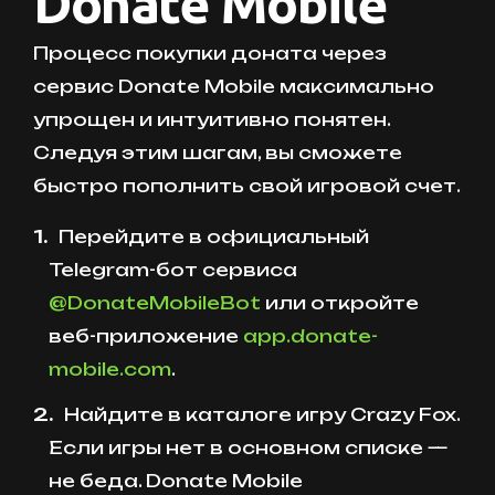
Donate Mobile
Процесс покупки доната через
сервис Donate Mobile максимально
упрощен и интуитивно понятен.
Следуя этим шагам, вы сможете
быстро пополнить свой игровой счет.
Перейдите в официальный
Telegram-бот сервиса
@DonateMobileBot
или откройте
веб-приложение
app.donate-
mobile.com
.
Найдите в каталоге игру Crazy Fox.
Если игры нет в основном списке —
не беда. Donate Mobile