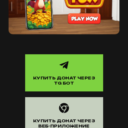
КУПИТЬ ДОНАТ ЧЕРЕЗ
TG БОТ
КУПИТЬ ДОНАТ ЧЕРЕЗ
ВЕБ-ПРИЛОЖЕНИЕ