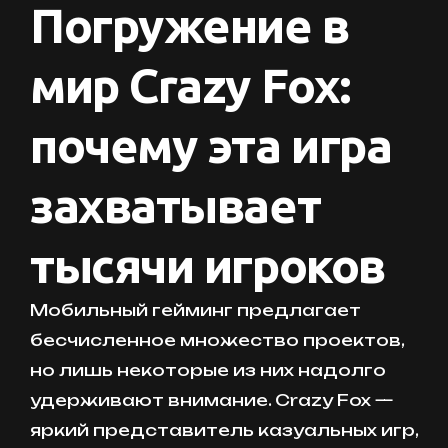
Погружение в
мир Crazy Fox:
почему эта игра
захватывает
тысячи игроков
Мобильный гейминг предлагает
бесчисленное множество проектов,
но лишь некоторые из них надолго
удерживают внимание. Crazy Fox —
яркий представитель казуальных игр,