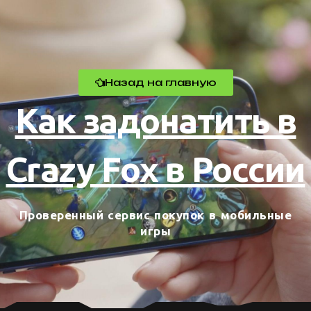
Назад на главную
Как задонатить в
Crazy Fox в России
Проверенный сервис покупок в мобильные
игры