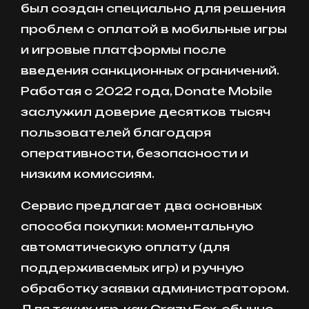
был создан специально для решения
проблем с оплатой в мобильные игры
и игровые платформы после
введения санкционных ограничений.
Работая с 2022 года, Donate Mobile
заслужил доверие десятков тысяч
пользователей благодаря
оперативности, безопасности и
низким комиссиям.
Сервис предлагает два основных
способа покупки: моментальную
автоматическую оплату (для
поддерживаемых игр) и ручную
обработку заявки администратором.
Для таких игр, как Crazy Fox, обычно