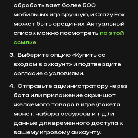
обрабатывает более 500
мобильных игр вручную, и Crazy Fox
может быть среди них. Актуальный
список можно посмотреть
по этой
ссылке
.
Выберите опцию «Купить со
входом в аккаунт» и подтвердите
согласие с условиями.
Отправьте администратору через
бота или приложение скриншот
желаемого товара в игре (пакета
монет, набора ресурсов и т.д.) и
данные для временного доступа к
вашему игровому аккаунту.