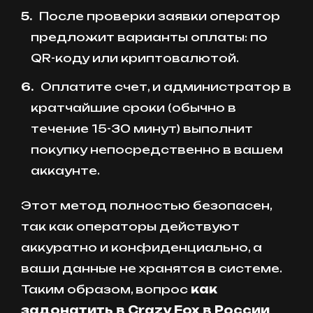
После проверки заявки оператор
предложит варианты оплаты: по
QR-коду или криптовалютой.
Оплатите счет, и администратор в
кратчайшие сроки (обычно в
течение 15-30 минут) выполнит
покупку непосредственно в вашем
аккаунте.
Этот метод полностью безопасен,
так как операторы действуют
аккуратно и конфиденциально, а
ваши данные не хранятся в системе.
Таким образом, вопрос
как
задонатить в Crazy Fox в России