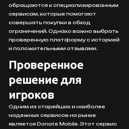
обращаются к специализированным
сервисам, которые помогают
совершать покупки в обход
ограничений. Однако важно выбрать
проверенную платформу с историей
и положительными отзывами.
Проверенное
решение для
игроков
Одним из старейших и наиболее
надежных сервисов на рынке
является Donate Mobile. Этот сервис