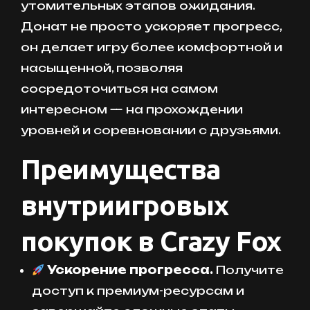
утомительных этапов ожидания.
Донат не просто ускоряет прогресс,
он делает игру более комфортной и
насыщенной, позволяя
сосредоточиться на самом
интересном — на прохождении
уровней и соревновании с друзьями.
Преимущества
внутриигровых
покупок в Crazy Fox
Ускорение прогресса.
Получите
доступ к премиум-ресурсам и