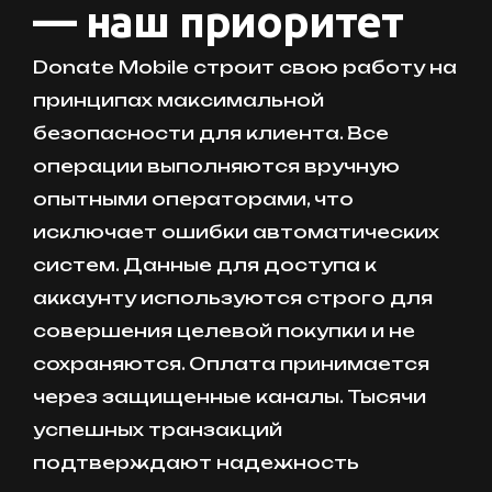
— наш приоритет
Donate Mobile строит свою работу на
принципах максимальной
безопасности для клиента. Все
операции выполняются вручную
опытными операторами, что
исключает ошибки автоматических
систем. Данные для доступа к
аккаунту используются строго для
совершения целевой покупки и не
сохраняются. Оплата принимается
через защищенные каналы. Тысячи
успешных транзакций
подтверждают надежность