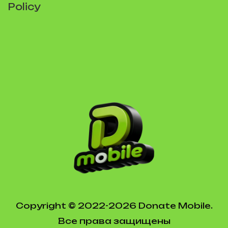
Policy
Copyright © 2022-2026 Donate Mobile.
Все права защищены