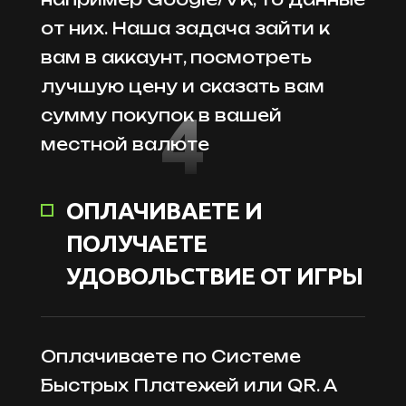
от них. Наша задача зайти к
вам в аккаунт, посмотреть
лучшую цену и сказать вам
4
сумму покупок в вашей
местной валюте
ОПЛАЧИВАЕТЕ И
ПОЛУЧАЕТЕ
УДОВОЛЬСТВИЕ ОТ ИГРЫ
Оплачиваете по Системе
Быстрых Платежей или QR. А