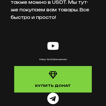
также можно в USDT. Мы тут-
же покупаем вам товары. Все
быстро и просто!
Наш YouTube канал
КУПИТЬ ДОНАТ