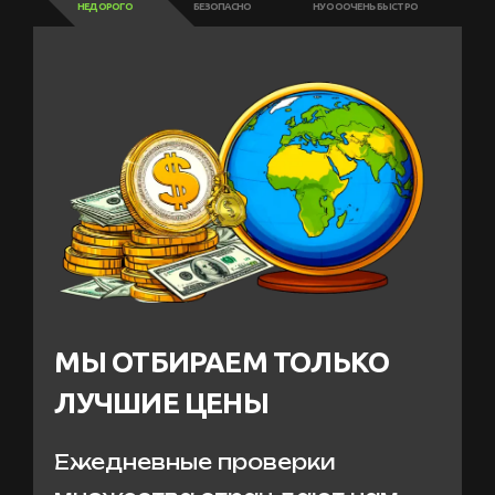
НЕДОРОГО
БЕЗОПАСНО
НУ ОООЧЕНЬ БЫСТРО
МЫ ОТБИРАЕМ ТОЛЬКО
ЛУЧШИЕ ЦЕНЫ
Ежедневные проверки