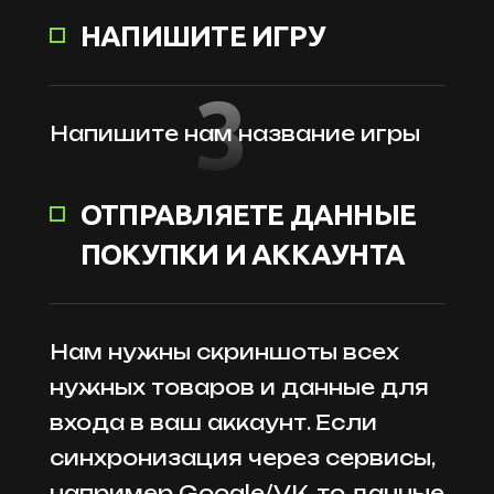
НАПИШИТЕ ИГРУ
3
Напишите нам название игры
ОТПРАВЛЯЕТЕ ДАННЫЕ
ПОКУПКИ И АККАУНТА
Нам нужны скриншоты всех
нужных товаров и данные для
входа в ваш аккаунт. Если
синхронизация через сервисы,
например Google/VK, то данные