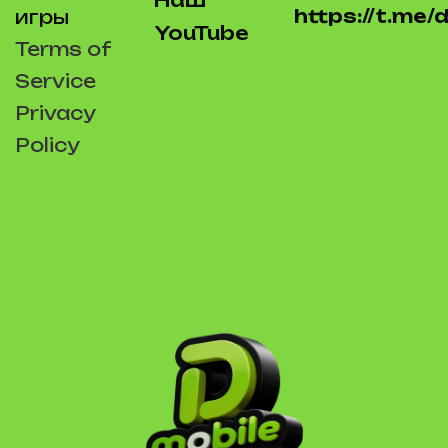
https://t.me
игры
YouTube
Terms of
Service
Privacy
Policy