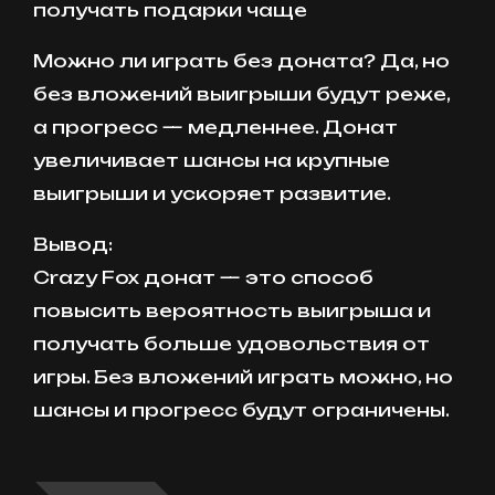
получать подарки чаще
Можно ли играть без доната? Да, но
без вложений выигрыши будут реже,
а прогресс — медленнее. Донат
увеличивает шансы на крупные
выигрыши и ускоряет развитие.
Вывод:
Crazy Fox донат — это способ
повысить вероятность выигрыша и
получать больше удовольствия от
игры. Без вложений играть можно, но
шансы и прогресс будут ограничены.