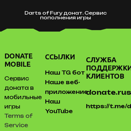
Darts of Fury донат. Сервис
пополнения игры
DONATE
ССЫЛКИ
СЛУЖБА
MOBILE
ПОДДЕРЖК
Наш TG бот
КЛИЕНТОВ
Сервис
Наше веб-
доната в
donate.rus
приложение
мобильные
Наш
https://t.me
игры
YouTube
Terms of
Service