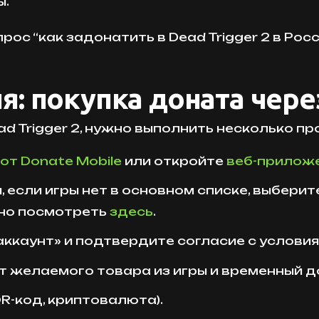
ы.
рос “как задонатить в Dead Trigger 2 в Рос
: покупка доната чере
d Trigger 2, нужно выполнить несколько пр
от Donate Mobile
или откройте
веб-прилож
и, если игры нет в основном списке, выбери
жно посмотреть
здесь
.
аккаунт» и подтвердите согласие с условия
желаемого товара из игры и временный до
R-код, криптовалюта).