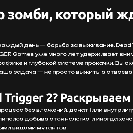
ир зомби, который 
 каждый день — борьба за выживание, Dead
NGER Games уже много лет удерживает вни
рафике и глубокой системе прокачки. Вы о
аша задача — не просто выжить, а отвоева
d Trigger 2? Раскрывае
процесс без вложений, донат (или внутрииг
липсиса добываются нелегко, и иногда хоче
ыми видами мутантов.