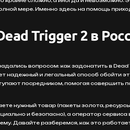
ло крайне сложно, а иногда и невозможно.
олной мере. Именно здесь на помощь прих
Dead Trigger 2 в Рос
задались вопросом: как задонатить в Dead T
т надежный и легальный способ обойти э
тупают посредником, помогая совершить по
аете нужный товар (пакеты золота, ресурсы
иально и безопасно), а оператор сервиса 
ему. Давайте разберемся, как это работает