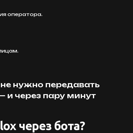
ия оператора.
лицам.
 не нужно передавать
— и через пару минут
ox через бота?