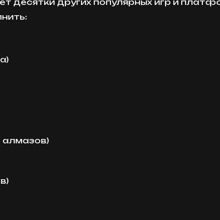
т десятки других популярных игр и платф
нить:
а)
е алмазов)
в)