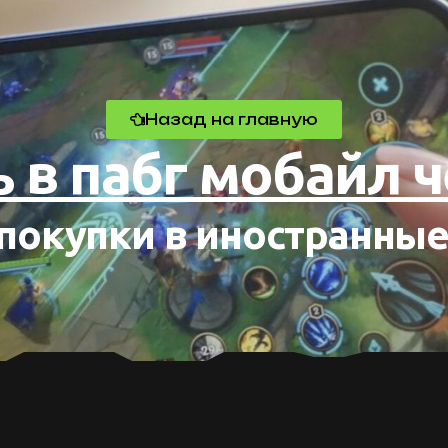
Назад на главную
 в пабг мобайл ч
окупки в иностранные