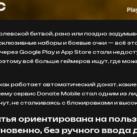
олевской битвой, рано или поздно задумыв
склюзивные наборы и боевые очки — всё это
ерез Google Play и App Store стали недост
поэтому всё больше геймеров ищут, где мо
как работает автоматический донат, каки
ему сервис Donate Mobile стал одним из лид
нут, не сталкиваясь с блокировками и высо
тья ориентирована на пользо
новенно, без ручного ввода