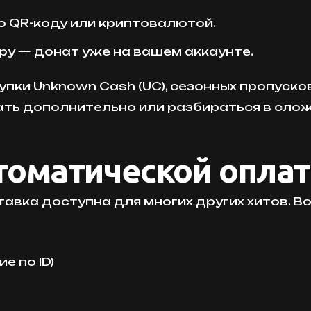
о QR-коду или криптовалютой.
ру — донат уже на вашем аккаунте.
пки Unknown Cash (UC), сезонных пропуско
ать дополнительно или разбираться в сло
втоматической опла
вка доступна для многих других хитов. Вот
е по ID)