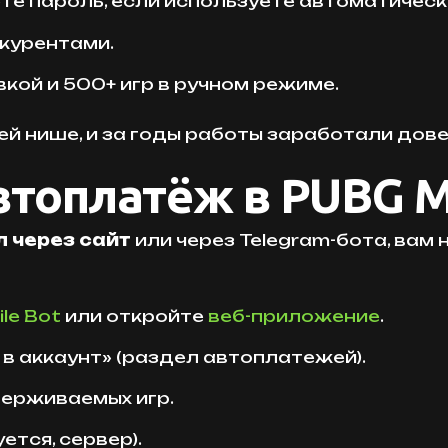
те пароль, если используете автоматическ
нкурентами.
кой и 500+ игр в ручном режиме.
ей нише, и за годы работы заработали дове
втоплатёж в PUBG M
л через сайт
или через Telegram-бота, вам
le Bot
или откройте
веб-приложение
.
 в аккаунт» (раздел автоплатежей).
держиваемых игр.
ется, сервер).