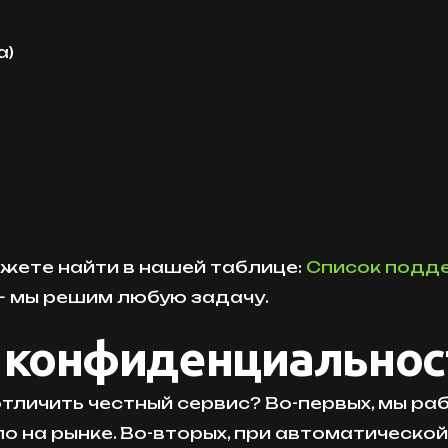
а)
ожете найти в нашей таблице:
Список подд
— мы решим любую задачу.
и конфиденциальнос
отличить честный сервис? Во-первых, мы ра
о на рынке. Во-вторых, при автоматическо