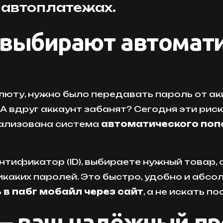
 автоплатежах.
 выбирают автомат
алюту, нужно было передавать пароль от а
А вдруг аккаунт забанят? Сегодня эти рис
реализована система
автоматического попо
нтификатор (ID), выбираете нужный товар, 
никаких паролей. Это быстро, удобно и абс
 в пабг мобайл через сайт
, а не искать п
— ваш надёжный пр