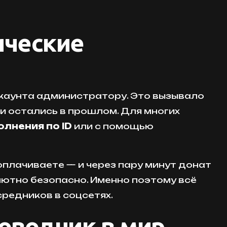
ические
ккаунта администратору. Это вызывало
ки остались в прошлом. Для многих
лнения по ID
или с помощью
оплачиваете — и через пару минут донат
олютно безопасно. Именно поэтому всё
осредников в соцсетях.
оводник в мир