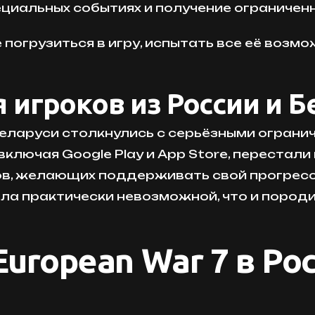
пециальных событиях и получение ограничен
 погрузиться в игру, испытать все её воз
 игроков из России и Б
 Беларуси столкнулись с серьёзными огран
ключая Google Play и App Store, перестал
в, желающих поддерживать свой прогресс 
ала практически невозможной, что и пород
European War 7 в Ро