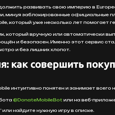
одолжить развивать свою империю в Europe
ссии, минуя заблокированные официальные 
le, который уже несколько лет помогает г
к, который вручную или автоматически вып
щён и безопасен. Именно этот сервис стал
ыстро и без лишних хлопот.
я: как совершить покуп
ile интуитивно понятен и занимает всего 
-бота
@DonateMobileBot
или на веб-прилож
или найдите нужную игру в списке.