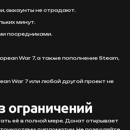
, аккаунты не страдают.
льких минут.
ими посредниками.
opean War 7, а также пополнение Steam,
pean War 7 или любой другой проект не
з ограничений
тать её в полной мере. Донат открывает
тонкостями дипломатии. Не позволяйте