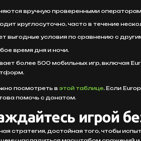
лняются вручную проверенными операторами
одит круглосуточно, часто в течение неско
ет выгодные условия по сравнению с друг
бое время дня и ночи.
ает более 500 мобильных игр, включая Eur
латформ.
жно посмотреть в
этой таблице
. Если Euro
това помочь с донатом.
аждайтесь игрой бе
ная стратегия, достойная того, чтобы испы
ящему насладиться масштабом сражений и 