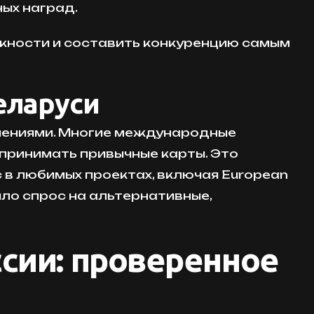
ных наград.
можности и составить конкуренцию самым
еларуси
ичениями. Многие международные
и принимать привычные карты. Это
в любимых проектах, включая European
ило спрос на альтернативные,
ссии: проверенное