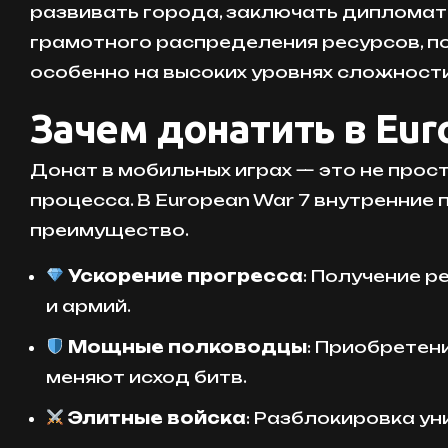
развивать города, заключать дипломати
грамотного распределения ресурсов, по
особенно на высоких уровнях сложност
Зачем донатить в Eu
Донат в мобильных играх — это не прос
процесса. В European War 7 внутренние
преимущество.
Ускорение прогресса
: Получение р
и армий.
Мощные полководцы
: Приобретен
меняют исход битв.
Элитные войска
: Разблокировка у