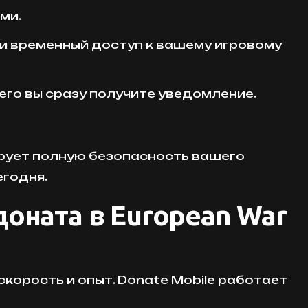
ми.
 и временный доступ к вашему игровому
его вы сразу получите уведомление.
рует полную безопасность вашего
егодня.
оната в European War
корость и опыт. Donate Mobile работает