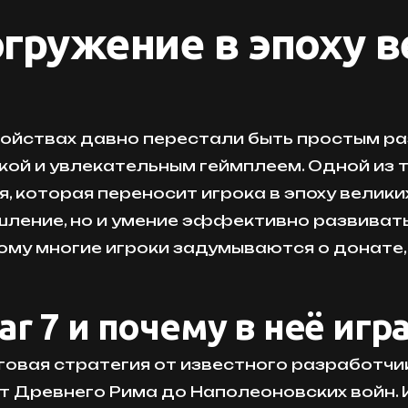
огружение в эпоху 
ройствах давно перестали быть простым ра
ой и увлекательным геймплеем. Одной из т
 которая переносит игрока в эпоху велики
шление, но и умение эффективно развивать
му многие игроки задумываются о донате, 
ar 7 и почему в неё игр
овая стратегия от известного разработчик
т Древнего Рима до Наполеоновских войн. 