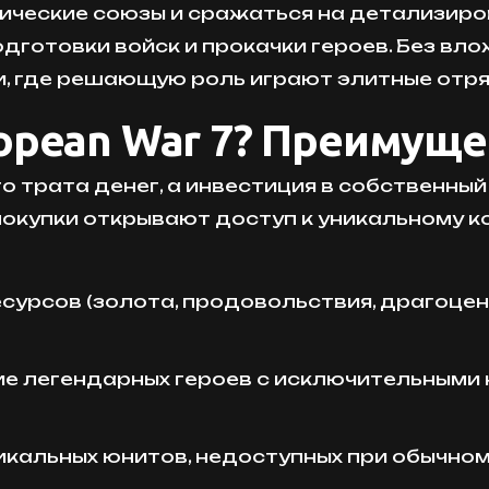
ческие союзы и сражаться на детализиров
дготовки войск и прокачки героев. Без вл
и, где решающую роль играют элитные отр
ropean War 7? Преимущ
то трата денег, а инвестиция в собственны
 покупки открывают доступ к уникальному 
есурсов (золота, продовольствия, драгоце
ие легендарных героев с исключительными
никальных юнитов, недоступных при обычно