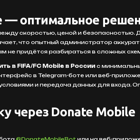
e — оптимальное решен
жду скоростью, ценой и безопасностью. Дл
ачает, что опытный администратор аккуратн
Вам не придётся разбираться в сложных сх
ть в FIFA/FC Mobile в России
с минимальны
терфейс в Telegram-боте или веб-приложе
 с условиями и передача данных для входа.
у через Donate Mobile
-бота
@DonateMobileBot
или на веб-прилож