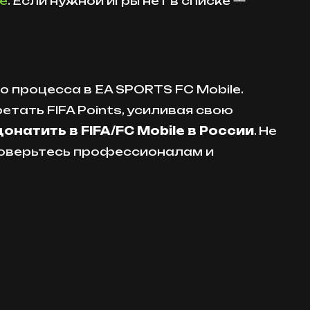
е
. Если нужной игры нет в списке —
 процесса в EA SPORTS FC Mobile.
тать FIFA Points, усиливая свою
онатить в FIFA/FC Mobile в России
. Не
доверьтесь профессионалам и