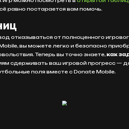
к игр можно посмотреть в
открытой таблиц
сё равно постарается вам помочь.
ниц
од отказываться от полноценного игрового
bile, вы можете легко и безопасно приобре
вольствия. Теперь вы точно знаете,
как зад
иям сдерживать ваш игровой прогресс — 
больные поля вместе с Donate Mobile.