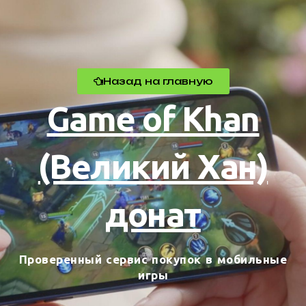
Назад на главную
Game of Khan
(Великий Хан)
донат
Проверенный сервис покупок в мобильные
игры