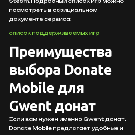
Steam. Подробный список игр можно
посмотреть в официальном
документе сервиса:
список поддерживаемых игр
Преимущества
выбора Donate
Mobile для
Gwent донат
Если вам нужен именно Gwent донат,
Donate Mobile предлагает удобные и