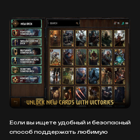
Если вы ищете удобный и безопасный
способ поддержать любимую