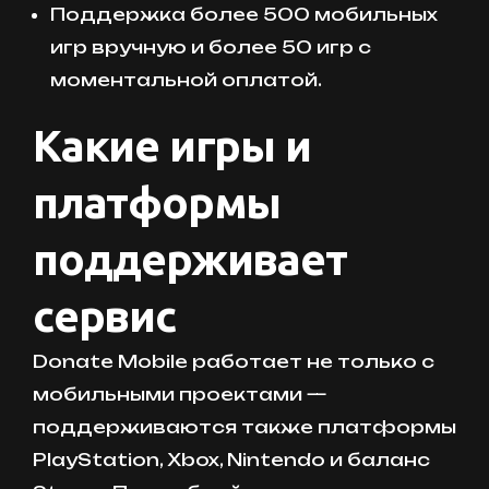
Поддержка более 500 мобильных
игр вручную и более 50 игр с
моментальной оплатой.
Какие игры и
платформы
поддерживает
сервис
Donate Mobile работает не только с
мобильными проектами —
поддерживаются также платформы
PlayStation, Xbox, Nintendo и баланс