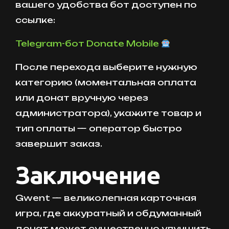
вашего удобства бот доступен по
ссылке:
Telegram-бот Donate Mobile
После перехода выберите нужную
категорию (моментальная оплата
или донат вручную через
администратора), укажите товар и
тип оплаты — оператор быстро
завершит заказ.
Заключение
Gwent — великолепная карточная
игра, где аккуратный и обдуманный
донат может существенно улучшить