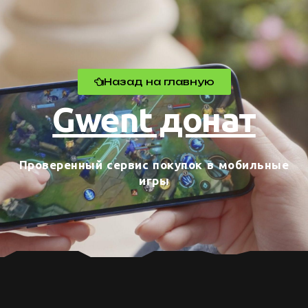
Назад на главную
Gwent донат
Проверенный сервис покупок в мобильные
игры