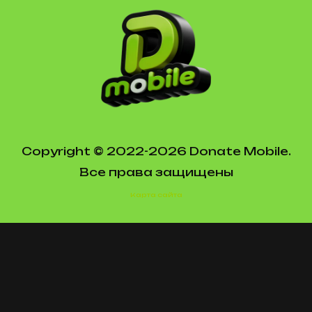
Copyright © 2022-2026 Donate Mobile.
Все права защищены
Карта сайта