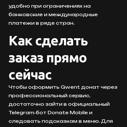
удобно при ограничениях на
банковские и международные
платежи в ряде стран.
Как сделать
заказ прямо
сейчас
Чтобы оформить Gwent донат через
профессиональный сервис,
достаточно зайти в официальный
Telegram‑бот Donate Mobile и
следовать подсказкам в меню. Для