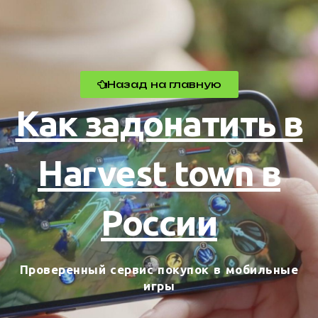
Назад на главную
Как задонатить в
Harvest town в
России
Проверенный сервис покупок в мобильные
игры