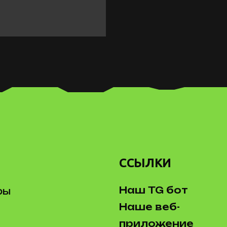
ССЫЛКИ
Наш TG бот
ры
Наше веб-
приложение