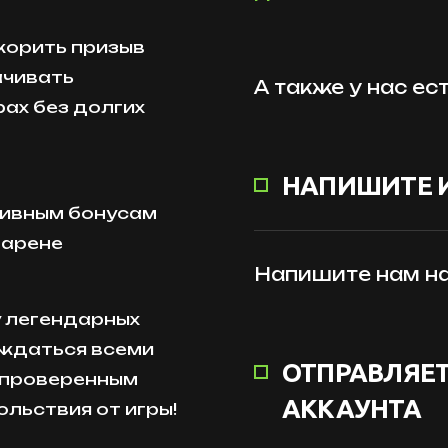
скорить призыв
ачивать
А также у нас ес
рах без долгих
НАПИШИТЕ 
зивным бонусам
-арене
Напишите нам на
у легендарных
аждаться всеми
ОТПРАВЛЯЕТ
 проверенным
АККАУНТА
ольствия от игры!