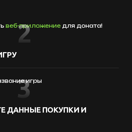
2
ть
веб-приложение
для доната!
ИГРУ
3
звание игры
Е ДАННЫЕ ПОКУПКИ И