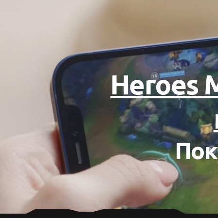
Heroes 
Пок