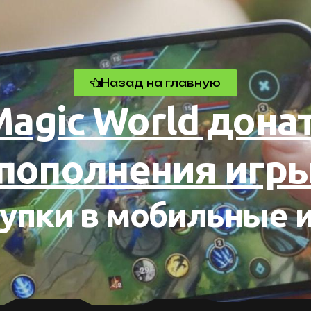
Назад на главную
Magic World донат
пополнения игр
упки в мобильные 