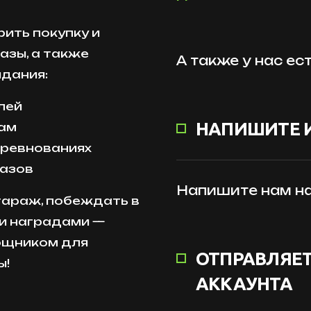
орить покупку и
азы, а также
А также у нас ес
идания:
лей
НАПИШИТЕ 
сам
оревнованиях
мазов
Напишите нам на
гараж, побеждать в
и наградами —
ощником для
ОТПРАВЛЯЕТ
ы!
АККАУНТА