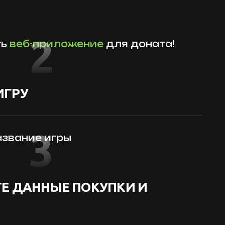
2
ть
веб-приложение
для доната!
ИГРУ
3
звание игры
Е ДАННЫЕ ПОКУПКИ И