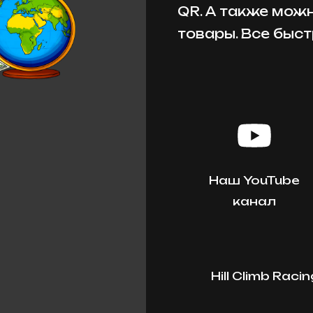
QR. А также мож
товары. Все быст
Наш YouTube
канал
Hill Climb Rac