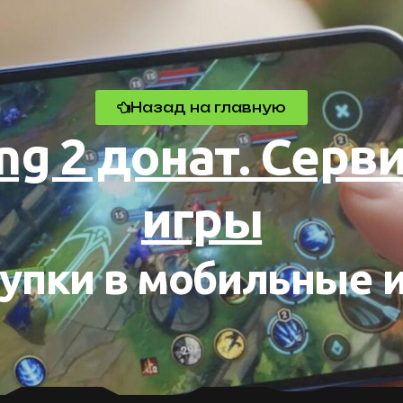
Назад на главную
cing 2 донат. Сер
игры
упки в мобильные 