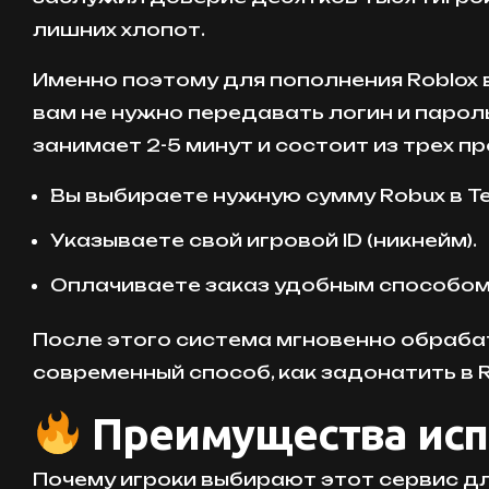
лишних хлопот.
Именно поэтому для пополнения Roblox 
вам не нужно передавать логин и пароль
занимает 2-5 минут и состоит из трех п
Вы выбираете нужную сумму Robux в T
Указываете свой игровой ID (никнейм).
Оплачиваете заказ удобным способом
После этого система мгновенно обрабат
современный способ, как задонатить в R
Преимущества испо
Почему игроки выбирают этот сервис для