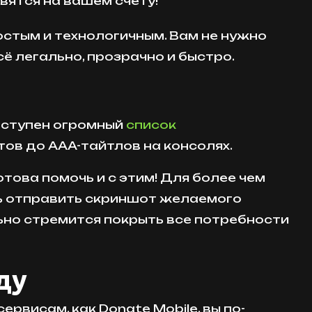
вятся на вашем счету!
ростым и технологичным. Вам не нужно
ё легально, прозрачно и быстро.
доступен огромный
список
тов до AAA-тайтлов на консолях.
отова помочь и с этим! Для более чем
шь отправить скриншот желаемого
льно стремится покрыть все потребности
ду
рвисам, как Donate Mobile, вы по-