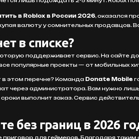
тся лишь подождать 2-5 минут. Robux поя
тить в Roblox в России 2026
, оказался п
купая валюту у сомнительных продавцов. Вс
ет в списке?
 которую поддерживает сервис. На сайте 
е все популярные проекты — от мобильных хи
т в этом перечне? Команда
Donate Mobile
г
нат через администратора. Вам нужно ли
е сроки выполнит заказ. Сервис действите
е без границ в 2026 го
приговор для геймеров. Благодаря таким се