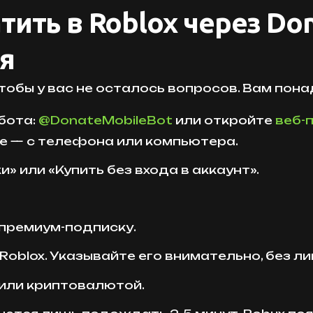
ить в Roblox через Don
я
обы у вас не осталось вопросов. Вам пона
бота:
@DonateMobileBot
или откройте
веб-
е — с телефона или компьютера.
 или «Купить без входа в аккаунт».
премиум-подписку.
 Roblox. Указывайте его внимательно, без л
 или криптовалютой.