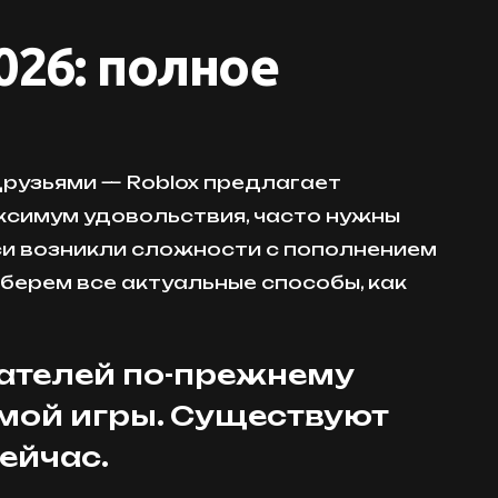
026: полное
друзьями — Roblox предлагает
аксимум удовольствия, часто нужны
си возникли сложности с пополнением
зберем все актуальные способы, как
вателей по-прежнему
имой игры. Существуют
ейчас.