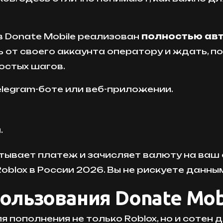
в Donate Mobile реализован
полностью ав
 от своего аккаунта оператору и ждать, п
ростых шагов.
elegram-боте или веб-приложении.
.
ывает платеж и зачисляет валюту на ваш 
oblox в России 2026. Вы не рискуете данны
льзования Donate Mob
 пополнения не только Roblox, но и сотен д