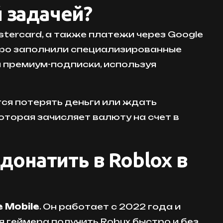
 задачей?
stercard, а также платежи через Google
ыстро заполнили специализированные
и премиум-подписки, используя
тся потерять деньги или ждать
оторая зачисляет валюту на счет в
донатить в Roblox в
 Mobile
. Он работает с 2022 года и
 геймера получить Robux быстро и без