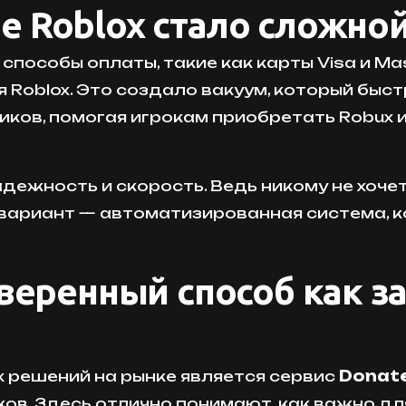
 Roblox стало сложной
пособы оплаты, такие как карты Visa и Ma
ля Roblox. Это создало вакуум, который б
иков, помогая игрокам приобретать Robux 
адежность и скорость. Ведь никому не хоче
вариант — автоматизированная система, к
веренный способ как за
х решений на рынке является сервис
Donate
ов. Здесь отлично понимают, как важно для