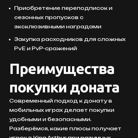
Приобретение переподписок и
сезонных пропусков с
эксклюзивными наградами
Закупка расходников для сложных
PvE и PvP-сражений
Преимущества
покупки доната
Современный подход к донату в
мобильных играх делает покупки
удобными и безопасными.
Разберёмся, какие плюсы получает
игрок в King Arthur при разумных