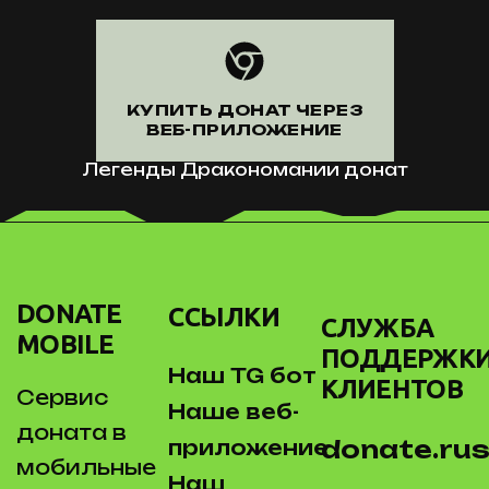
КУПИТЬ ДОНАТ ЧЕРЕЗ
ВЕБ-ПРИЛОЖЕНИЕ
Легенды Дракономании донат
DONATE
ССЫЛКИ
СЛУЖБА
MOBILE
ПОДДЕРЖК
Наш TG бот
КЛИЕНТОВ
Сервис
Наше веб-
доната в
donate.rus
приложение
мобильные
Наш