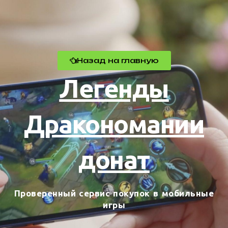
Назад на главную
Легенды
Дракономании
донат
Проверенный сервис покупок в мобильные
игры