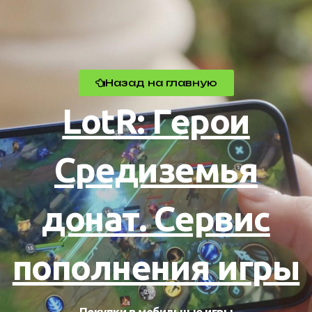
Назад на главную
LotR: Герои
Средиземья
донат. Сервис
пополнения игры
Покупки в мобильные игры