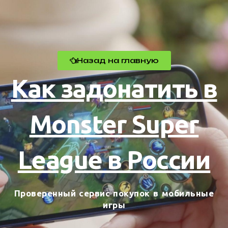
Назад на главную
Как задонатить в
Monster Super
League в России
Проверенный сервис покупок в мобильные
игры