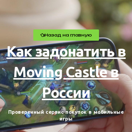
Назад на главную
Как задонатить в
Moving Castle в
России
Проверенный сервис покупок в мобильные
игры