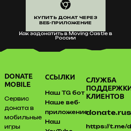
КУПИТЬ ДОНАТ ЧЕРЕЗ
ВЕБ-ПРИЛОЖЕНИЕ
Как задонатить в Moving Castle в
России
DONATE
ССЫЛКИ
СЛУЖБА
MOBILE
ПОДДЕРЖК
Наш TG бот
КЛИЕНТОВ
Сервис
Наше веб-
доната в
donate.rus
приложение
мобильные
Наш
https://t.me
игры