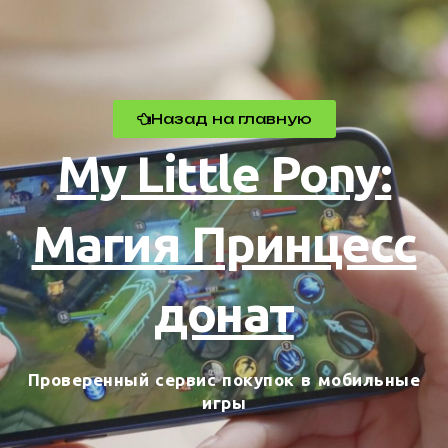
Назад на главную
My Little Pony:
Магия Принцесс
донат
Проверенный сервис покупок в мобильные
игры