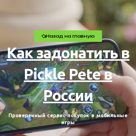
Назад на главную
Как задонатить в
Pickle Pete в
России
Проверенный сервис покупок в мобильные
игры