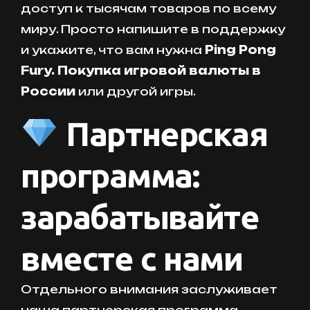
доступ к тысячам товаров по всему
миру. Просто напишите в поддержку
и укажите, что вам нужна
Ping Pong
Fury. Покупка игровой валюты в
России
или другой игры.
Партнерская
программа:
зарабатывайте
вместе с нами
Отдельного внимания заслуживает