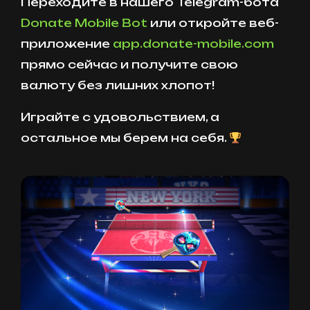
Переходите в нашего Telegram-бота
Donate Mobile Bot
или откройте веб-
приложение
app.donate-mobile.com
прямо сейчас и получите свою
валюту без лишних хлопот!
Играйте с удовольствием, а
остальное мы берем на себя.