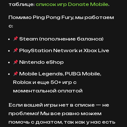
таблице:
список игр Donate Mobile
.
Помимо Ping Pong Fury, мы работаем
с:
Steam (пополнение баланса)
PlayStation Network и Xbox Live
Nintendo eShop
Mobile Legends, PUBG Mobile,
Roblox и еще 50+ игр с
моментальной оплатой
Если вашей игры нет в списке — не
проблема! Мы все равно можем
помочь с донатом, так как у нас есть