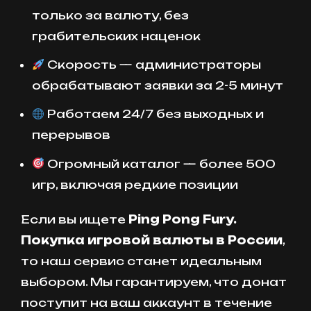
только за валюту, без
грабительских наценок
Скорость — администраторы
обрабатывают заявки за 2-5 минут
Работаем 24/7 без выходных и
перерывов
Огромный каталог — более 500
игр, включая редкие позиции
Если вы ищете
Ping Pong Fury.
Покупка игровой валюты в России
,
то наш сервис станет идеальным
выбором. Мы гарантируем, что донат
поступит на ваш аккаунт в течение