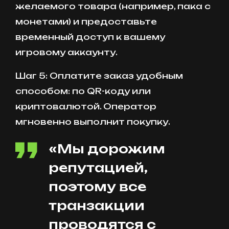
желаемого товара (например, пака с
монетами) и предоставьте
временный доступ к вашему
игровому аккаунту.
Шаг 5: Оплатите заказ удобным
способом: по QR-коду или
криптовалютой. Оператор
мгновенно выполнит покупку.
«Мы дорожим
репутацией,
поэтому все
транзакции
проводятся с