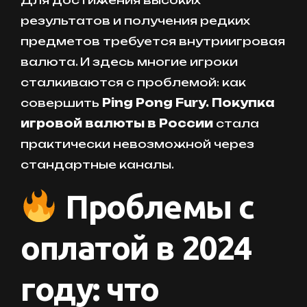
результатов и получения редких
предметов требуется внутриигровая
валюта. И здесь многие игроки
сталкиваются с проблемой: как
совершить
Ping Pong Fury. Покупка
игровой валюты в России
стала
практически невозможной через
стандартные каналы.
Проблемы с
оплатой в 2024
году: что