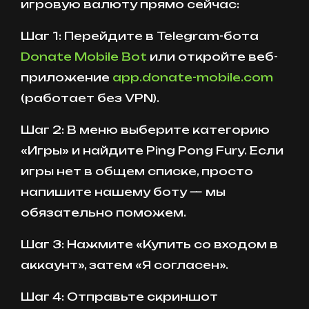
игровую валюту прямо сейчас:
Шаг 1: Перейдите в Telegram-бота
Donate Mobile Bot
или откройте веб-
приложение
app.donate-mobile.com
(работает без VPN).
Шаг 2: В меню выберите категорию
«Игры» и найдите Ping Pong Fury. Если
игры нет в общем списке, просто
напишите нашему боту — мы
обязательно поможем.
Шаг 3: Нажмите «Купить со входом в
аккаунт», затем «Я согласен».
Шаг 4: Отправьте скриншот