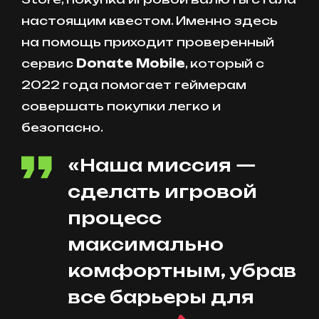
настоящим квестом. Именно здесь
на помощь приходит проверенный
сервис
Donate Mobile
, который с
2022 года помогает геймерам
совершать покупки легко и
безопасно.
«Наша миссия —
сделать игровой
процесс
максимально
комфортным, убрав
все барьеры для