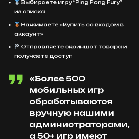
Выбираете игру “Ping Pong Fury”
из списка
Нажимаете «Купить со входом в
аккаунт»
Отправляете скриншот товара и
получаете доступ
«Более 500
мобильных игр
обрабатываются
вручную нашими
администраторами,
а 50+ игр имеют