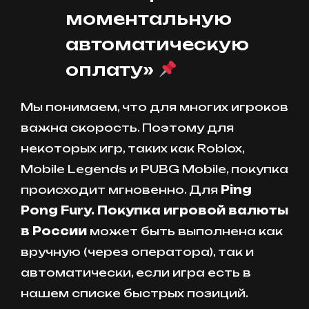
моментальную
автоматическую
оплату»
Мы понимаем, что для многих игроков
важна скорость. Поэтому для
некоторых игр, таких как Roblox,
Mobile Legends и PUBG Mobile, покупка
происходит мгновенно. Для
Ping
Pong Fury. Покупка игровой валюты
в России
может быть выполнена как
вручную (через оператора), так и
автоматически, если игра есть в
нашем списке быстрых позиций.