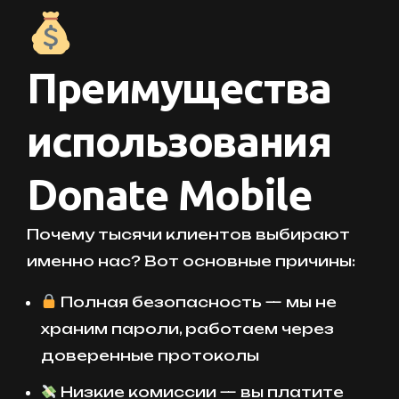
Преимущества
использования
Donate Mobile
Почему тысячи клиентов выбирают
именно нас? Вот основные причины:
Полная безопасность — мы не
храним пароли, работаем через
доверенные протоколы
Низкие комиссии — вы платите