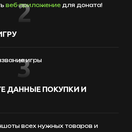
2
ть
веб-приложение
для доната!
ИГРУ
3
звание игры
Е ДАННЫЕ ПОКУПКИ И
шоты всех нужных товаров и