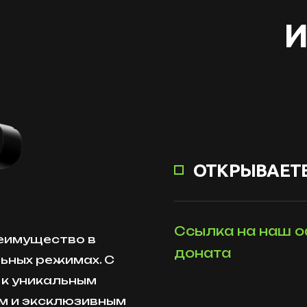
И
ОТКРЫВАЕТЕ
Ссылка на наш о
реимущество в
доната
ьных режимах. С
 к уникальным
ам и эксклюзивным