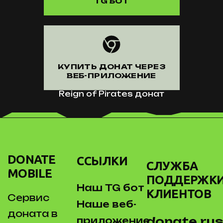
TG БОТ
КУПИТЬ ДОНАТ ЧЕРЕЗ
ВЕБ-ПРИЛОЖЕНИЕ
Reign of Pirates донат
DONATE
ССЫЛКИ
СЛУЖБА
MOBILE
ПОДДЕРЖК
Наш TG бот
КЛИЕНТОВ
Сервис
Наше веб-
доната в
donate.rus
приложение