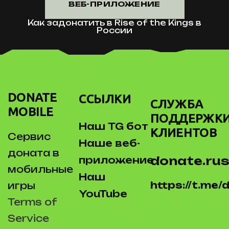
ВЕБ-ПРИЛОЖЕНИЕ
Как задонатить в Rise of the Kings в
России
DONATE
ССЫЛКИ
СЛУЖБА
MOBILE
ПОДДЕРЖК
Наш TG бот
КЛИЕНТОВ
Сервис
Наше веб-
доната в
donate.rus
приложение
мобильные
Наш
https://t.me
игры
YouTube
Terms of
Service