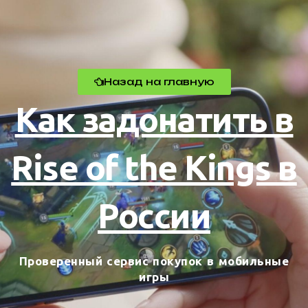
Назад на главную
Как задонатить в
Rise of the Kings в
России
Проверенный сервис покупок в мобильные
игры