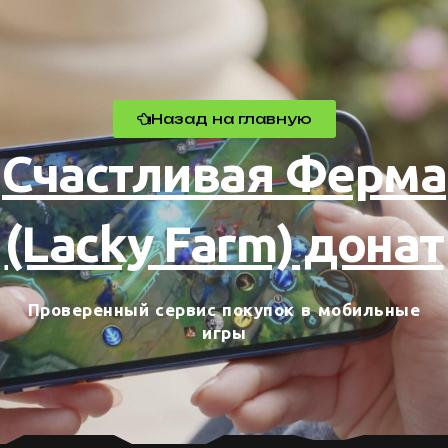
Назад на главную
Счастливая Ферма
(Lacky Farm) донат
Проверенный сервис покупок в мобильные
игры