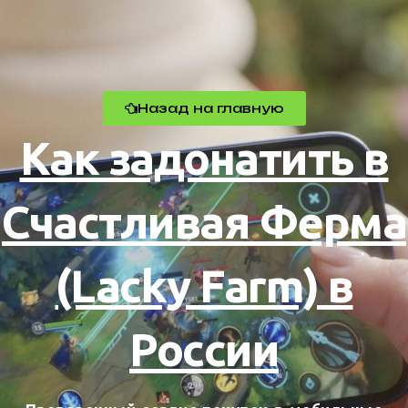
Назад на главную
Как задонатить в
Счастливая Ферма
(Lacky Farm) в
России