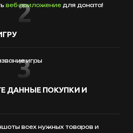
2
ть
веб-приложение
для доната!
ИГРУ
3
звание игры
Е ДАННЫЕ ПОКУПКИ И
шоты всех нужных товаров и