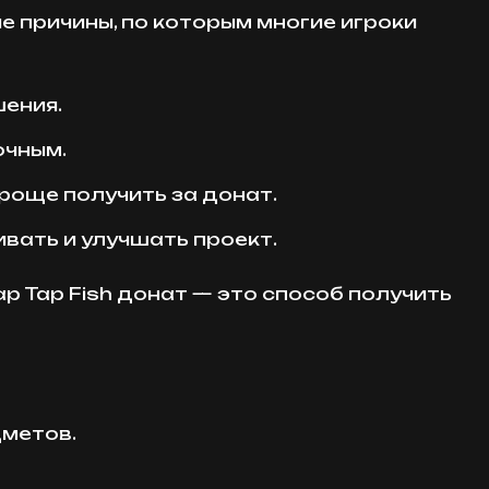
ые причины, по которым многие игроки
шения.
очным.
роще получить за донат.
ать и улучшать проект.
p Tap Fish донат — это способ получить
дметов.