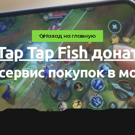
Назад на главную
Tap Tap Fish дона
сервис покупок в м