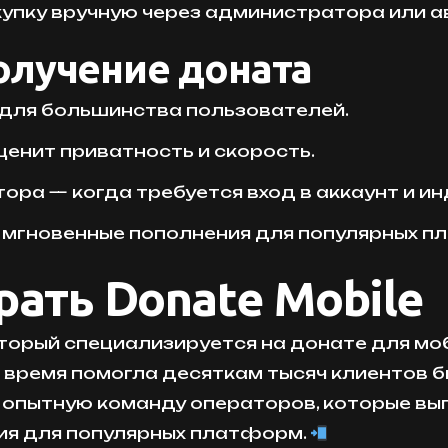
купку вручную через администратора или а
олучение доната
 для большинства пользователей.
ценит приватность и скорость.
ора — когда требуется вход в аккаунт и и
 мгновенные пополнения для популярных пл
рать Donate Mobile
оторый специализируется на донате для мо
о время помогла десяткам тысяч клиентов 
бе опытную команду операторов, которые в
ния для популярных платформ.