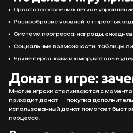
Простота освоения: лёгкое управлени
Разнообразие уровней: от простых за
Система прогресса: награды, ежеднев
Социальные возможности: таблицы лид
Яркие персонажи и юмор, которые уде
Донат в игре: зач
Многие игроки сталкиваются с момента
приходит донат — покупка дополнительн
использованный донат помогает быстре
процесса.