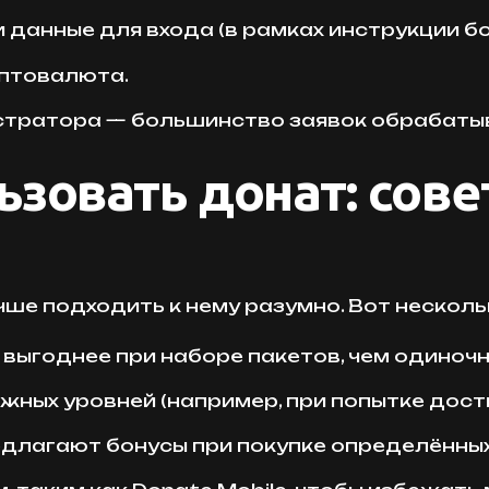
данные для входа (в рамках инструкции бо
иптовалюта.
тратора — большинство заявок обрабаты
ьзовать донат: сов
чше подходить к нему разумно. Вот несколь
 выгоднее при наборе пакетов, чем одиночн
жных уровней (например, при попытке дост
едлагают бонусы при покупке определённых