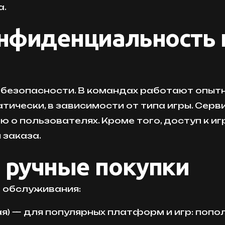
а.
онфиденциальность 
е безопасности. В командах работают опы
тически, в зависимости от типа игры. Сер
о пользователях. Кроме того, доступ к иг
 заказа.
 ручные покупки
 обслуживания:
— для популярных платформ и игр: пополнен