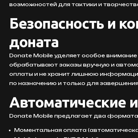
возможностей для тактики и творчеств
Безопасность и к
доната
Donate Mobile уделяет особое внимани
обрабатывают заказы вручную и автома
оплаты и не хранит лишнюю информацию 
по назначению и только для завершения
Автоматические и
Donate Mobile предлагает два формата
Моментальная оплата (автоматическая) 