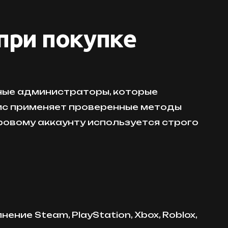
при покупке
тные администраторы, которые
вис применяет проверенные методы
ровому аккаунту используется строго
ие Steam, PlayStation, Xbox, Roblox,