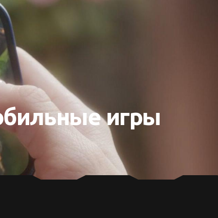
обильные игры