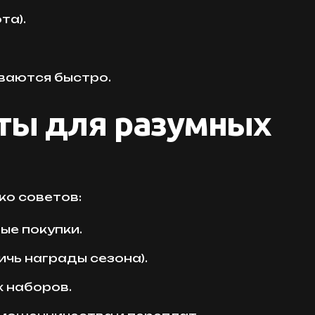
та).
ваются быстро.
еты для разумных
ко советов:
ые покупки.
ичь награды сезона).
 наборов.