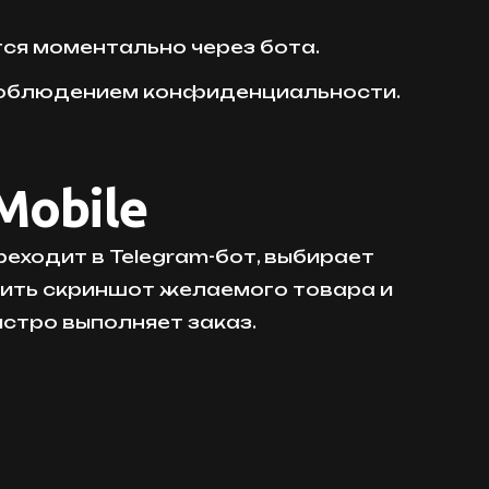
ся моментально через бота.
 соблюдением конфиденциальности.
Mobile
еходит в Telegram-бот, выбирает
вить скриншот желаемого товара и
стро выполняет заказ.