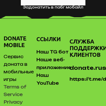
Задонатить в пабг мобайл
DONATE
ССЫЛКИ
СЛУЖБА
MOBILE
ПОДДЕРЖК
Наш TG бот
КЛИЕНТОВ
Сервис
Наше веб-
доната в
donate.rus
приложение
мобильные
Наш
https://t.me
игры
YouTube
Terms of
Service
Privacy