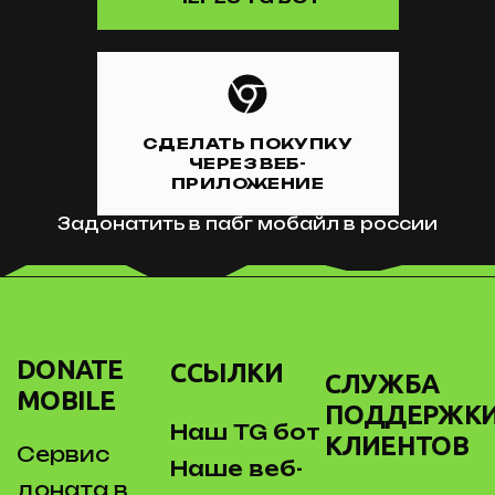
СДЕЛАТЬ ПОКУПКУ
ЧЕРЕЗ ВЕБ-
ПРИЛОЖЕНИЕ
Задонатить в пабг мобайл в россии
DONATE
ССЫЛКИ
СЛУЖБА
MOBILE
ПОДДЕРЖК
Наш TG бот
КЛИЕНТОВ
Сервис
Наше веб-
доната в