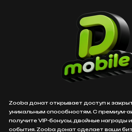
Zooba донат открывает доступ к закры
уникальным способностям. С премиум-а
получите VIP-бонусы, двойные награды 
события. Zooba донат сделает ваши би