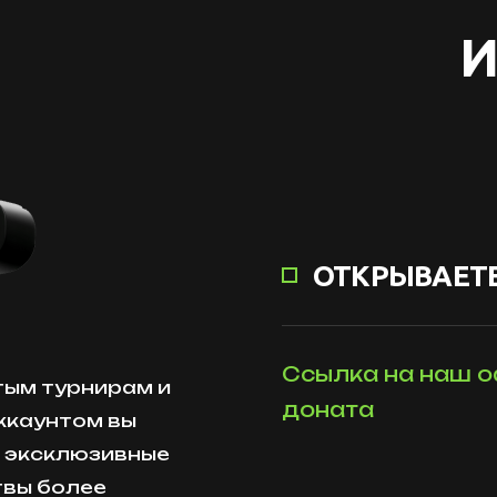
И
ОТКРЫВАЕТЕ
Ссылка на наш о
тым турнирам и
доната
ккаунтом вы
и эксклюзивные
твы более