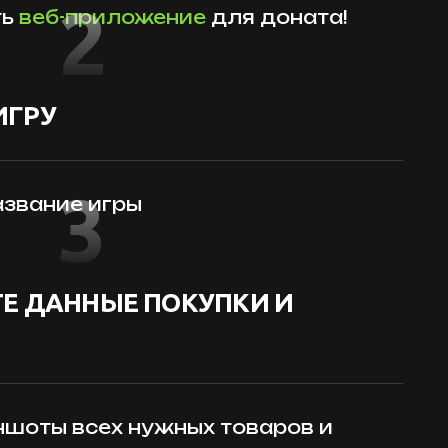
2
ть
веб-приложение
для доната!
ИГРУ
3
звание игры
Е ДАННЫЕ ПОКУПКИ И
шоты всех нужных товаров и