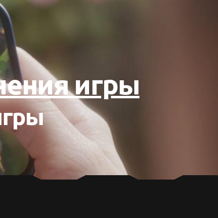
нения игры
игры